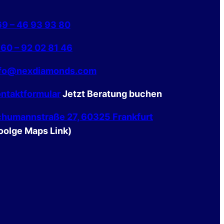
9 – 46 93 93 80
60 – 92 02 81 46
nfo@nexdiamonds.com
ntaktformular
Jetzt Beratung buchen
humannstraße 27, 60325 Frankfurt
oolge Maps Link)