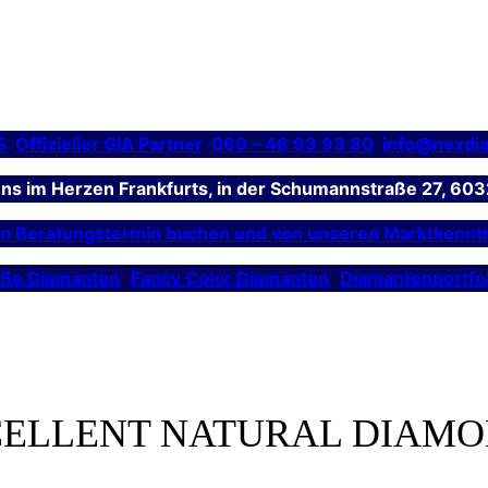
S
Offizieller GIA Partner
069 – 46 93 93 80
info@nexdi
 uns im Herzen Frankfurts, in der Schumannstraße 27, 603
en Beratungstermin buchen und von unseren Marktkenntn
ße Diamanten
Fancy Color Diamanten
Diamantenportfol
ELLENT NATURAL DIAM