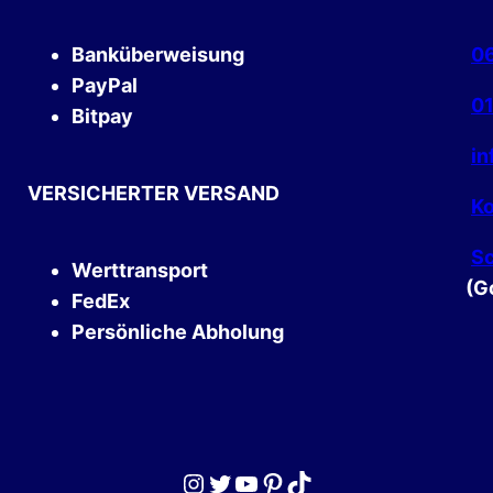
Banküberweisung
06
PayPal
01
Bitpay
i
VERSICHERTER VERSAND
Ko
Sc
Werttransport
(G
FedEx
Persönliche Abholung
Instagram
Twitter
YouTube
Pinterest
TikTok