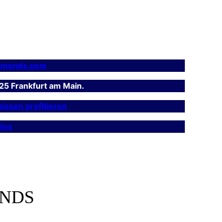
amonds.com
25 Frankfurt am Main.
issen profitieren
ios
ONDS