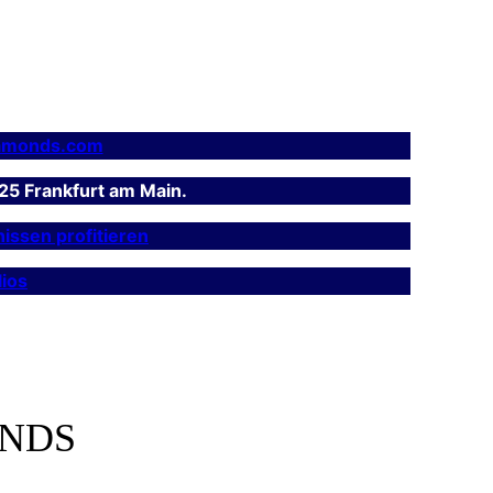
amonds.com
25 Frankfurt am Main.
issen profitieren
ios
ONDS