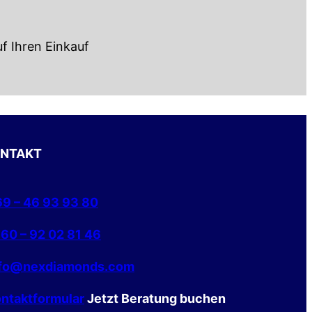
f Ihren Einkauf
NTAKT
9 – 46 93 93 80
60 – 92 02 81 46
nfo@nexdiamonds.com
ntaktformular
Jetzt Beratung buchen