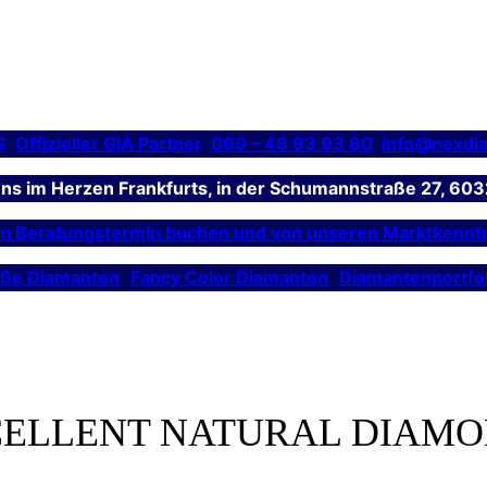
S
Offizieller GIA Partner
069 – 46 93 93 80
info@nexdi
 uns im Herzen Frankfurts, in der Schumannstraße 27, 603
en Beratungstermin buchen und von unseren Marktkenntn
ße Diamanten
Fancy Color Diamanten
Diamantenportfol
ELLENT NATURAL DIAM